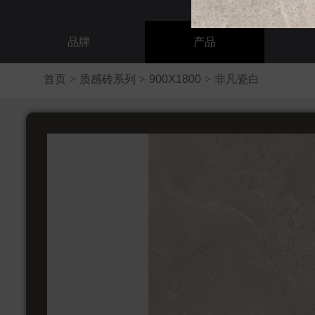
品牌
产品
首页
>
质感砖系列
>
900X1800
>
非凡瓷白