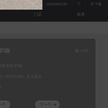
服务热线：15055968195
下载


门店
联系
-奶咖
1566
31路克斯-奶咖
- 900X1800 - 非凡瓷白
0
一个
下一个