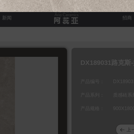
新闻
招商
DX189031路克斯
产品编号：
DX1890
产品系列：
质感砖系列 
产品规格：
900X180
上