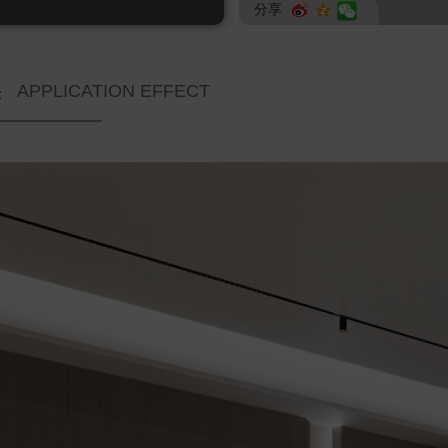
分享
果
APPLICATION EFFECT