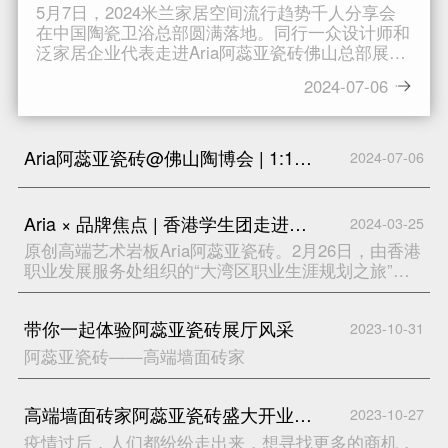
5月7日，2024米兰家居空间流行趋势千人分享会
在中国陶瓷卫浴总部圆满落地。同行一众设计师和
泛家居企业代表走进Aria阿蕊亚瓷砖佛山总部展厅
参观交流。企业负责人张文星全程接待并为参观团
2024-07-06
进行品牌介绍。参观过程中，张总对Aria阿蕊亚瓷
砖的品牌发展理念、四大系列产品等方面进行了全
面介绍，重点阐释了具有代表性的艺术岩板、质感
哑光砖系列，对产品的设计亮点、应用领域做了详
Aria阿蕊亚瓷砖@佛山陶博会 | 1:1新质感，方正尺寸的比例美学
2024-07-06
细的讲解。时尚个性的产品和现代化的设计布局，
赢得了在场众多的设计师和企业家的高度称赞。以
设计推动品牌创新发展，是Aria阿蕊亚瓷砖一直秉
Aria × 品牌焦点 | 香港学生团走进阿蕊亚瓷砖总部展厅参观游学
2024-03-25
持的发展理念。作为定位为“设计师品牌”的Aria阿
原创高端艺术岩板Aria阿蕊亚瓷砖。2月26日，由香港
蕊亚瓷砖，依靠深厚的设计力量，致力于为当代消
职业发展服务处组织的“大湾区职业生涯规划之旅”交
费者打
流团一行27名香港学生走进Aria阿蕊亚瓷砖佛山总部
展厅，开展了一场关于瓷砖知识的游学之旅。享有“南
带你一起体验阿蕊亚瓷砖展厅风采
2023-10-31
国陶都”之称的佛山，以卓越的陶瓷品质在消费者心中
早已留下根深蒂固的印象。作为佛山本土陶瓷品牌，
阿蕊亚瓷砖——高端墙面砖家
Aria阿蕊亚瓷砖非常荣幸能够与大湾区年轻一代分享
我们企业的瓷砖产品。在参观的过程中，学员们通过
近距离地观察、触摸、感受Aria阿蕊亚瓷砖的真实质
高端墙面砖家阿蕊亚瓷砖盛大开业，特色产品成行业耀眼明星
2023-10-27
感，体验品牌出色的产品力和设计力。穿梭于琳琅满
疫情过后，人们都纷纷走出来，想寻找更多的商机，