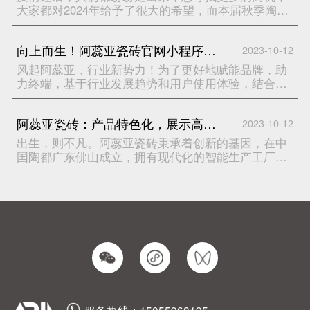
目的元素区中，大家不禁发出赞美之声，惊讶产品的
大家都对2024年给予了很大的希望，而本届秋季陶博
高颜值，纷纷驻足在喜欢的花色面前，讨论起关于产
会最大的亮点之一，当属位于中国陶瓷产业总部基地
品的设计细节。Ari
——阿蕊亚瓷砖，尤其是阿蕊亚的“高端墙面砖家”广
向上而生！阿蕊亚瓷砖官网小程序正式上线运营
2023-10-12
告语，成为大家纷纷探讨的话题，如何将墙面系统做
的更加有特色，成为陶瓷行业又一新的引爆点。一时
风起阿蕊亚，行业新势力！为了更好地赋能品牌，助
间，几乎来佛山的经销商和设计师均纷至沓来。可以
力终端，基于行业发展趋势和用户使用体验，结合新
说，阿蕊亚展厅，已然成为本届陶博会的打卡圣地。
产品的研发投入以及当前前沿互联网技术的加持，阿
一时间人山人海，好不热闹吸引众多海内外客户阿蕊
蕊亚瓷砖创新性地推出全新的、使用更加便捷、体验
亚艺术馆的设计理念，赢得了所有到访客户的好评
阿蕊亚瓷砖：产品特色化，展示高端化，形象标准化
2023-10-12
感更友好的的官网微信小程序。NO.1：原生定制开发
10.19日开业当天，阿蕊亚贴合市场以产品为导向的经
理念正如阿蕊亚瓷砖坚持原创研发新产品一样，此次
出生，则不凡。阿蕊亚瓷砖秉承着创新的基因，在中
营理念，赢得了众多经销商的一致好评，大家纷纷认
小程序也采用了原生定制开发理念，前端个性化、时
国陶都广东佛山成立，拥有现代化的智能生产工厂，
为：当下环境，好产品+好价格才是市场竞
尚化的UI设计，后台智能化管理模块，更顺滑的的用
坚持原创研发、推广和销售新产品。阿蕊亚瓷砖，定
户体验感，更强大的分享转发功能，可直接转发微信
位于高端精品墙面砖品牌。取自然之材，拟自然之
好友+微信群+朋友圈，让微信小程序真正地成为阿蕊
态，阿蕊亚瓷砖致力于原创瓷砖设计的探索与实践，
亚瓷砖的私域流量池，尽而现实流量的沉淀与转化。
独特的设计理念、优质的原材料、精湛的工艺、多样
NO.2：小程序搭载更丰富功能阿蕊亚瓷砖为了更好地
的规格比例和美感的追求，持续赋予瓷砖新的美学价
让小程序实现传达品牌核心优势和产品特
值与艺术价值，为当代打造独特设计的生活美学方
式。
服务热线：15055968195